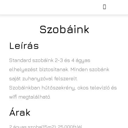
KISFALUDY PROJEKT
Szobáink
Leírás
Standard szobáink 2-3 és 4 ágyas
elhelyezést biztosítanak. Minden szobánk
saját zuhanyzóval felszerelt.
Szobáinkban hűtőszekrény, okos televízió és
wifi megtalálható.
Árak
2 ágyas szoba(15m2): 25.000ft/éj