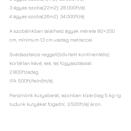
3 ágyas szoba(22m2): 28.000ft/éj
4 ágyas szoba(26m2): 34.000ft/éj
A szobáinkban található ágyak mérete 80×200
cm, minimum 13 cm vastag matraccal.
Svédasztalos reggeli(bővített kontinentális)
korlátlan kávé, tea, tej fogyasztással
2.800ft/adag
IFA: 500ft/felnőtt/éj
Panzinónk kutyabarát, azonban kizárólag 5 kg-ig
tudunk kutyákat fogadni, 3.500ft/éj áron.