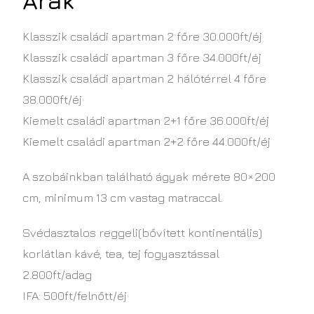
Árak
Klasszik családi apartman 2 főre 30.000ft/éj
Klasszik családi apartman 3 főre 34.000ft/éj
Klasszik családi apartman 2 hálótérrel 4 főre
38.000ft/éj
Kiemelt családi apartman 2+1 főre 36.000ft/éj
Kiemelt családi apartman 2+2 főre 44.000ft/éj
A szobáinkban található ágyak mérete 80×200
cm, minimum 13 cm vastag matraccal.
Svédasztalos reggeli(bővített kontinentális)
korlátlan kávé, tea, tej fogyasztással
2.800ft/adag
IFA: 500ft/felnőtt/éj