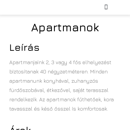
KISFALUDY PROJEKT
Apartmanok
Leírás
Apartmanjaink 2, 3 vagy 4 fős elhelyezést
biztosítanak 40 négyzetméteren. Minden
apartmanunk konyhával, zuhanyzós
fürdőszobával, étkezővel, saját terasszal
rendelkezik. Az apartmanok fűthetőek, kora
tavasszal és késő ősszel is komfortosak.