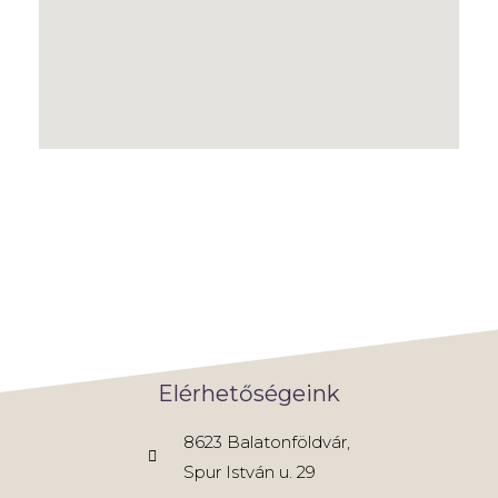
Elérhetőségeink
8623 Balatonföldvár,
Spur István u. 29