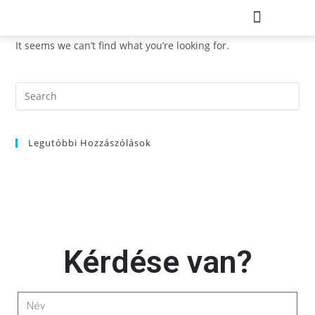
It seems we can’t find what you’re looking for.
KISFALUDY PROJEKT
Legutóbbi Hozzászólások
Kérdése van?