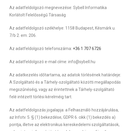
Az adatfeldolgozó megnevezése: Sybell Informatika
Korlátolt Felelősségű Társaság
Az adatfeldolgozó székhelye: 1158 Budapest, Késmárk u.
7/b 2. em. 206.
Az adatfeldolgozó telefonszáma:
+36 1 707 6726
Az adatfeldolgozó e-mail címe: info@sybell.hu
Az adatkezelés időtartama, az adatok törlésének határideje:
A Szolgáltató és a Tárhely-szolgáltató közötti megállapodás
megszűnéséig, vagy az érintettnek a Tárhely-szolgáltató
felé intézett törlési kérelméig tart.
Az adatfeldolgozás jogalapja: a Felhasználó hozzájárulása,
az Infotv. 5. § (1) bekezdése, GDPR 6. cikk (1) bekezdés a)
pontja, illetve az elektronikus kereskedelemi szolgáltatások,