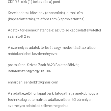
GDPR 6. cikk (1) bekezdés a) pont.
Kezelt adatok köre: név (azonosítás), e-mail cím
(kapcsolattartás), telefonszám (kapcsolattartás)
Adatok törlésének határideje: az utolsó kapcsolatfelvételtől
számított 2 év
A személyes adatok törlését vagy módosítását az alábbi
módokon lehet kezdeményezni:
postai úton: Szivós Zsolt 8623 Balatonföldvár,
Balatonszentgyörgyi út 106.
emailben: senterkft@gmail.com
Az adatkezelő honlapját bárki látogathatja anélkül, hogy a
technikailag automatikus adatkezelésen túl bármilyen
személyes adatokat kellene megadnia.