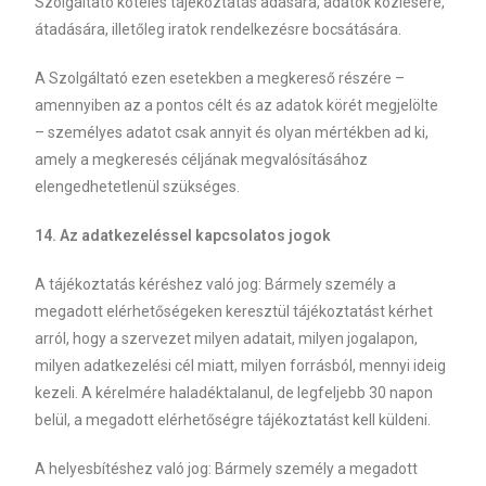
Szolgáltató köteles tájékoztatás adására, adatok közlésére,
átadására, illetőleg iratok rendelkezésre bocsátására.
A Szolgáltató ezen esetekben a megkereső részére –
amennyiben az a pontos célt és az adatok körét megjelölte
– személyes adatot csak annyit és olyan mértékben ad ki,
amely a megkeresés céljának megvalósításához
elengedhetetlenül szükséges.
14. Az adatkezeléssel kapcsolatos jogok
A tájékoztatás kéréshez való jog: Bármely személy a
megadott elérhetőségeken keresztül tájékoztatást kérhet
arról, hogy a szervezet milyen adatait, milyen jogalapon,
milyen adatkezelési cél miatt, milyen forrásból, mennyi ideig
kezeli. A kérelmére haladéktalanul, de legfeljebb 30 napon
belül, a megadott elérhetőségre tájékoztatást kell küldeni.
A helyesbítéshez való jog: Bármely személy a megadott