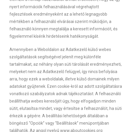
nyert információk felhasználásával végrehajtott
fejlesztések eredményeként az a lehető legnagyobb
mértékben a felhasználó elvárásai szerint működjön, a
felhasználó könnyen megtalálja a keresett információt, és
figyelemmel kísérik hirdetéseink hatékonyságát.
Amennyiben a Weboldalon az Adatkezelő külső webes
szolgáltatások segítségével jelenít meg különféle
tartalmakat, az néhány olyan süti tárolását eredményezheti,
melyeket nem az Adatkezelő felügyel, így nincs befolyása
arra, hogy ezek a weboldalak, illetve külső domainek milyen
adatokat gyűjtenek. Ezen cookie-król az adott szolgáltatásra
vonatkozó szabályzatok adnak tájékoztatást. A felhasználó
beállíthatja webes keresőjét úgy, hogy elfogadjon minden
sütit, elutasítsa mindet, vagy értesítse a felhasználót, ha süti
érkezik a gépére. A beállítási lehetőségek általában a
böngésző “Opciók” vagy “Beállítások” menüpontjában
találhatók. Az angol nyelvű www.aboutcookies.org