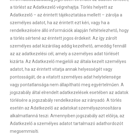
a törlést az Adatkezelő végrehajtja. Törlés helyett az
Adatkezelő – az érintett tájékoztatása mellett – zárolja a
személyes adatot, ha az érintett ezt kéri, vagy ha a
rendelkezésére álló információk alapján feltételezhető, hogy
a törlés sértené az érintett jogos érdekeit. Az így zárolt
személyes adat kizárólag addig kezelhető, ameddig fennáll
az az adatkezelési cél, amely a személyes adat törlését
kizárta. Az Adatkezelő megjelöli az általa kezelt személyes
adatot, ha az érintett vitatja annak helyességét vagy
pontosságát, de a vitatott személyes adat helytelensége
vagy pontatlansága nem állapítható meg egyértelműen. A
jogszabály által elrendelt adatkezelések esetében az adatok
törlésére a jogszabály rendelkezése az irányadó. A törlés
esetén az Adatkezelő az adatokat személyazonosításra
alkalmatlanná teszi. Amennyiben jogszabály azt előírja, az
Adatkezelő a személyes adatot tartalmazó adathordozót
megsemmisíti.