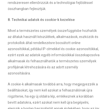
rendszeresen ellenőrizzük és a technológiai fejlődéssel
összhangban fejlesztjük.
8. Technikai adatok és cookie-k kezelése
Mivel a természetes személyek összefüggésbe hozhatók
az általuk használt készülékek, alkalmazások, eszközök és
protokollok által rendelkezésre bocsátott online
azonosítókkal, például IP-címekkel és cookie-azonosítókkal,
ezért ezek az adatok egyéb információkkal összekapcsolva
alkalmasak és felhasználhatók a természetes személyek
profiljának létrehozására és az adott személy
azonosítására.
A cookie-k alkalmasak továbbá arra, hogy megjegyezzék a
beállításokat, így nem kell azokat a felhasználónak újra
rögzítenie, ha egy új oldalra lép, emlékeznek a korábban
bevitt adatokra, ezért azokat nem kell újra begépelni,
elemzik a honlap használatát annak érdekében, hogy az így