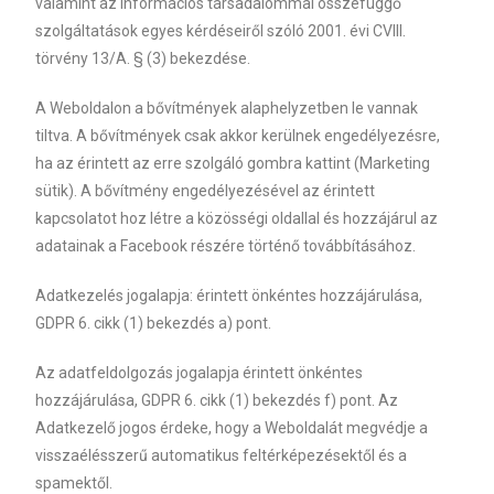
valamint az információs társadalommal összefüggő
szolgáltatások egyes kérdéseiről szóló 2001. évi CVIII.
törvény 13/A. § (3) bekezdése.
A Weboldalon a bővítmények alaphelyzetben le vannak
tiltva. A bővítmények csak akkor kerülnek engedélyezésre,
ha az érintett az erre szolgáló gombra kattint (Marketing
sütik). A bővítmény engedélyezésével az érintett
kapcsolatot hoz létre a közösségi oldallal és hozzájárul az
adatainak a Facebook részére történő továbbításához.
Adatkezelés jogalapja: érintett önkéntes hozzájárulása,
GDPR 6. cikk (1) bekezdés a) pont.
Az adatfeldolgozás jogalapja érintett önkéntes
hozzájárulása, GDPR 6. cikk (1) bekezdés f) pont. Az
Adatkezelő jogos érdeke, hogy a Weboldalát megvédje a
visszaélésszerű automatikus feltérképezésektől és a
spamektől.