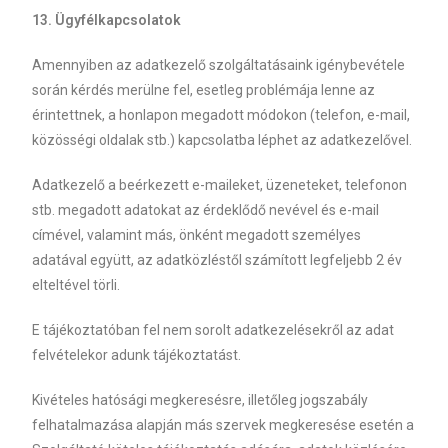
13. Ügyfélkapcsolatok
Amennyiben az adatkezelő szolgáltatásaink igénybevétele
során kérdés merülne fel, esetleg problémája lenne az
érintettnek, a honlapon megadott módokon (telefon, e-mail,
közösségi oldalak stb.) kapcsolatba léphet az adatkezelővel.
Adatkezelő a beérkezett e-maileket, üzeneteket, telefonon
stb. megadott adatokat az érdeklődő nevével és e-mail
címével, valamint más, önként megadott személyes
adatával együtt, az adatközléstől számított legfeljebb 2 év
elteltével törli.
E tájékoztatóban fel nem sorolt adatkezelésekről az adat
felvételekor adunk tájékoztatást.
Kivételes hatósági megkeresésre, illetőleg jogszabály
felhatalmazása alapján más szervek megkeresése esetén a