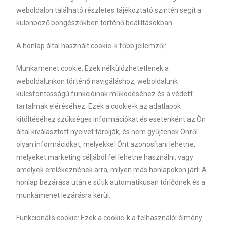
weboldalon található részletes tájékoztató szintén segít a
különböző böngészőkben történő beállításokban.
A honlap által használt cookie-k főbb jellemzői:
Munkamenet cookie: Ezek nélkülözhetetlenek a
weboldalunkon történő navigáláshoz, weboldalunk
kulcsfontosságú funkcióinak működéséhez és a védett
tartalmak eléréséhez. Ezek a cookie-k az adatlapok
kitöltéséhez szükséges információkat és esetenként az Ön
által kiválasztott nyelvet tárolják, és nem gyűjtenek Önről
olyan információkat, melyekkel Önt azonosítani lehetne,
melyeket marketing céljából fel lehetne használni, vagy
amelyek emlékeznének arra, milyen más honlapokon járt. A
honlap bezárása után e sütik automatikusan törlődnek és a
munkamenet lezárásra kerül.
Funkcionális cookie: Ezek a cookie-k a felhasználói élmény