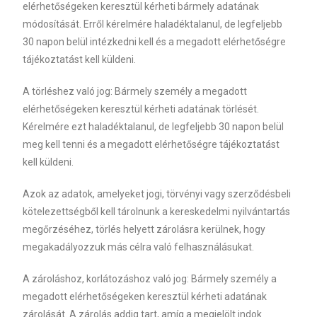
elérhetőségeken keresztül kérheti bármely adatának
módosítását. Erről kérelmére haladéktalanul, de legfeljebb
30 napon belül intézkedni kell és a megadott elérhetőségre
tájékoztatást kell küldeni.
A törléshez való jog: Bármely személy a megadott
elérhetőségeken keresztül kérheti adatának törlését.
Kérelmére ezt haladéktalanul, de legfeljebb 30 napon belül
meg kell tenni és a megadott elérhetőségre tájékoztatást
kell küldeni.
Azok az adatok, amelyeket jogi, törvényi vagy szerződésbeli
kötelezettségből kell tárolnunk a kereskedelmi nyilvántartás
megőrzéséhez, törlés helyett zárolásra kerülnek, hogy
megakadályozzuk más célra való felhasználásukat.
A zároláshoz, korlátozáshoz való jog: Bármely személy a
megadott elérhetőségeken keresztül kérheti adatának
zárolását. A zárolás addig tart, amíg a megjelölt indok