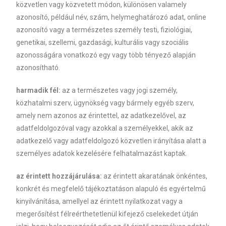
közvetlen vagy közvetett módon, különösen valamely
azonosító, például név, szám, helymeghatározó adat, online
azonosító vagy a természetes személy testi, fiziológiai,
genetikai, szellemi, gazdasági, kulturális vagy szociális
azonosságára vonatkozó egy vagy több tényező alapján
azonosítható.
harmadik fél:
az a természetes vagy jogi személy,
közhatalmi szerv, ügynökség vagy bármely egyéb szerv,
amely nem azonos az érintettel, az adatkezelővel, az
adatfeldolgozóval vagy azokkal a személyekkel, akik az
adatkezelő vagy adatfeldolgozó közvetlen irányítása alatt a
személyes adatok kezelésére felhatalmazást kaptak.
az érintett hozzájárulása:
az érintett akaratának önkéntes,
konkrét és megfelelő tájékoztatáson alapuló és egyértelmű
kinyilvánítása, amellyel az érintett nyilatkozat vagy a
megerősítést félreérthetetlenül kifejező cselekedet útján