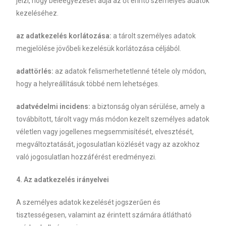
jelzi, hogy beleegyezését adja az őt érintő személyes adatok
kezeléséhez.
az adatkezelés korlátozása:
a tárolt személyes adatok
megjelölése jövőbeli kezelésük korlátozása céljából.
adattörlés:
az adatok felismerhetetlenné tétele oly módon,
hogy a helyreállításuk többé nem lehetséges.
adatvédelmi incidens:
a biztonság olyan sérülése, amely a
továbbított, tárolt vagy más módon kezelt személyes adatok
véletlen vagy jogellenes megsemmisítését, elvesztését,
megváltoztatását, jogosulatlan közlését vagy az azokhoz
való jogosulatlan hozzáférést eredményezi.
4. Az adatkezelés irányelvei
A személyes adatok kezelését jogszerűen és
tisztességesen, valamint az érintett számára átlátható