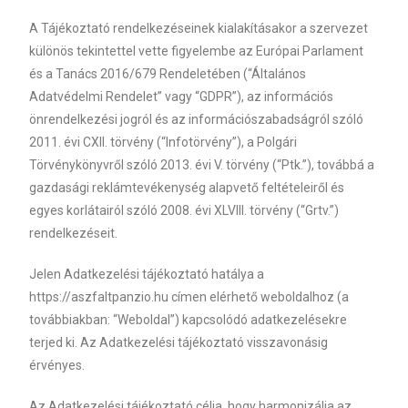
A Tájékoztató rendelkezéseinek kialakításakor a szervezet
különös tekintettel vette figyelembe az Európai Parlament
és a Tanács 2016/679 Rendeletében (“Általános
Adatvédelmi Rendelet” vagy “GDPR”), az információs
önrendelkezési jogról és az információszabadságról szóló
2011. évi CXII. törvény (“Infotörvény”), a Polgári
Törvénykönyvről szóló 2013. évi V. törvény (“Ptk.”), továbbá a
gazdasági reklámtevékenység alapvető feltételeiről és
egyes korlátairól szóló 2008. évi XLVIII. törvény (“Grtv.”)
rendelkezéseit.
Jelen Adatkezelési tájékoztató hatálya a
https://aszfaltpanzio.hu címen elérhető weboldalhoz (a
továbbiakban: “Weboldal”) kapcsolódó adatkezelésekre
terjed ki. Az Adatkezelési tájékoztató visszavonásig
érvényes.
Az Adatkezelési tájékoztató célja, hogy harmonizálja az