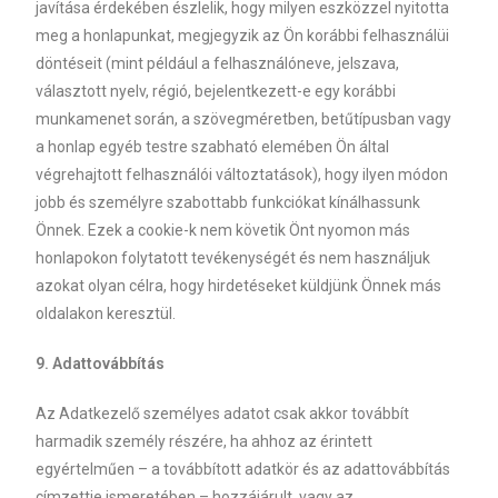
javítása érdekében észlelik, hogy milyen eszközzel nyitotta
meg a honlapunkat, megjegyzik az Ön korábbi felhasználüi
döntéseit (mint például a felhasználóneve, jelszava,
választott nyelv, régió, bejelentkezett-e egy korábbi
munkamenet során, a szövegméretben, betűtípusban vagy
a honlap egyéb testre szabható elemében Ön által
végrehajtott felhasználói változtatások), hogy ilyen módon
jobb és személyre szabottabb funkciókat kínálhassunk
Önnek. Ezek a cookie-k nem követik Önt nyomon más
honlapokon folytatott tevékenységét és nem használjuk
azokat olyan célra, hogy hirdetéseket küldjünk Önnek más
oldalakon keresztül.
9. Adattovábbítás
Az Adatkezelő személyes adatot csak akkor továbbít
harmadik személy részére, ha ahhoz az érintett
egyértelműen – a továbbított adatkör és az adattovábbítás
címzettje ismeretében – hozzájárult, vagy az