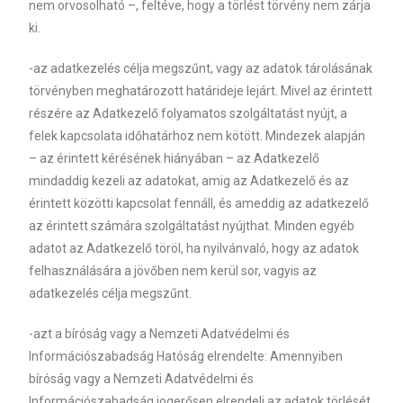
nem orvosolható –, feltéve, hogy a törlést törvény nem zárja
ki.
-az adatkezelés célja megszűnt, vagy az adatok tárolásának
törvényben meghatározott határideje lejárt. Mivel az érintett
részére az Adatkezelő folyamatos szolgáltatást nyújt, a
felek kapcsolata időhatárhoz nem kötött. Mindezek alapján
– az érintett kérésének hiányában – az Adatkezelő
mindaddig kezeli az adatokat, amig az Adatkezelő és az
érintett közötti kapcsolat fennáll, és ameddig az adatkezelő
az érintett számára szolgáltatást nyújthat. Minden egyéb
adatot az Adatkezelő töröl, ha nyilvánvaló, hogy az adatok
felhasználására a jövőben nem kerül sor, vagyis az
adatkezelés célja megszűnt.
-azt a bíróság vagy a Nemzeti Adatvédelmi és
Információszabadság Hatóság elrendelte: Amennyiben
bíróság vagy a Nemzeti Adatvédelmi és
Információszabadság jogerősen elrendeli az adatok törlését,