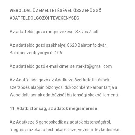
WEBOLDAL ÜZEMELTETÉSÉVEL ÖSSZEFÜGGŐ
ADATFELDOLGOZÓI TEVÉKENYSÉG
Az adatfeldolgozó megnevezése: Szivós Zsolt
Az adatfeldolgozó székhelye:
8623 Balatonföldvár,
Balatonszentgyörgyi út 106.
Az adatfeldolgozó e-mail címe: senterkft@gmail.com
Az Adatfelodolgozó az Adatkezelővel kötött írásbeli
szerződés alapján bizonyos időközönként karbantartja a
Weboldalt, annak adatbázisát biztonsági okokból lementi.
11. Adatbiztonság, az adatok megismerése
Az Adatkezelő gondoskodik az adatok biztonságáról,
megteszi azokat a technikai és szervezési intézkedéseket